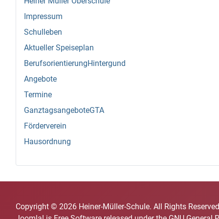
Heiner Müller Oberschule
Impressum
Schulleben
Aktueller Speiseplan
BerufsorientierungHintergund
Angebote
Termine
GanztagsangeboteGTA
Förderverein
Hausordnung
Copyright © 2026 Heiner-Müller-Schule. All Rights Reserved
Joomla!
is Free Software released under the
GNU General P